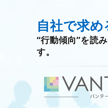
自
社
で求め
“行動傾向”を読
す。