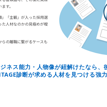
います。
値」「主観」が入った採用選
った人材なのかの見極めが曖
からの離職に繋がるケースも
ビジネス能力・人物像が紐解けたなら、
NTAGE診断が求める人材を見つける強