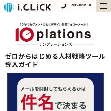
お問い合わせ一覧
不動産広告
Mayk-Mayt
Ultra-Motion
ForCus
むびアド+
ゼロからはじめる人材戦略ツール
導入ガイド
オビがえさん
10plations
会社の神器