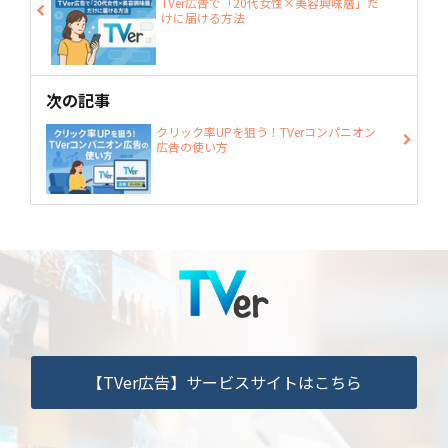
TVer広告で「20代女性×美容興味層」だ
けに届ける方法
次の記事
クリック率UPを狙う！TVerコンパニオン
広告の使い方
【TVer広告】サービスサイトはこちら