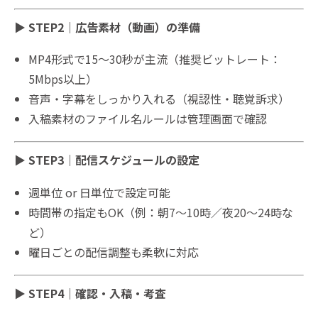
▶ STEP2｜広告素材（動画）の準備
MP4形式で15〜30秒が主流（推奨ビットレート：
5Mbps以上）
音声・字幕をしっかり入れる（視認性・聴覚訴求）
入稿素材のファイル名ルールは管理画面で確認
▶ STEP3｜配信スケジュールの設定
週単位 or 日単位で設定可能
時間帯の指定もOK（例：朝7〜10時／夜20〜24時な
ど）
曜日ごとの配信調整も柔軟に対応
▶ STEP4｜確認・入稿・考査