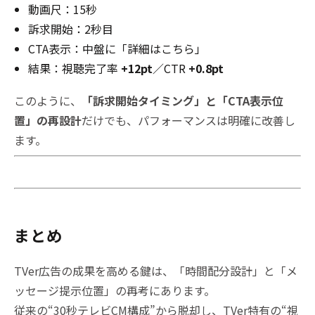
動画尺：15秒
訴求開始：2秒目
CTA表示：中盤に「詳細はこちら」
結果：視聴完了率
+12pt
／CTR
+0.8pt
このように、
「訴求開始タイミング」と「CTA表示位
置」の再設計
だけでも、パフォーマンスは明確に改善し
ます。
まとめ
TVer広告の成果を高める鍵は、「時間配分設計」と「メ
ッセージ提示位置」の再考にあります。
従来の“30秒テレビCM構成”から脱却し、TVer特有の“視