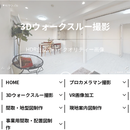
3Dウォークスルー撮影
HDR合成のハイクオリティー画像
HOME
プロカメラマン撮影
3Dウォークスルー撮影
VR画像加工
間取・地型図制作
現地案内図制作
事業用間取・配置図制
作