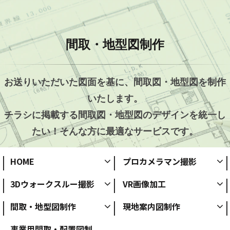
間取・地型図制作
お送りいただいた図面を基に、間取図・地型図を制作
いたします。
チラシに掲載する間取図・地型図のデザインを統一し
たい！そんな方に最適なサービスです。
HOME
プロカメラマン撮影
3Dウォークスルー撮影
VR画像加工
間取・地型図制作
現地案内図制作
事業用間取・配置図制