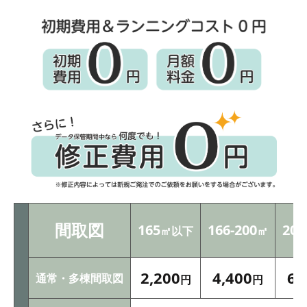
間取図
165
166-200
201
㎡以下
㎡
2,200
4,400
6,
通常・多棟間取図
円
円